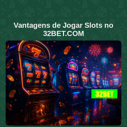
Vantagens de Jogar Slots no
32BET.COM