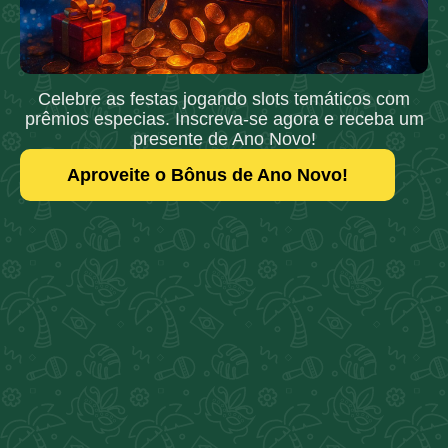
Celebre as festas jogando slots temáticos com
prêmios especias. Inscreva-se agora e receba um
presente de Ano Novo!
Aproveite o Bônus de Ano Novo!