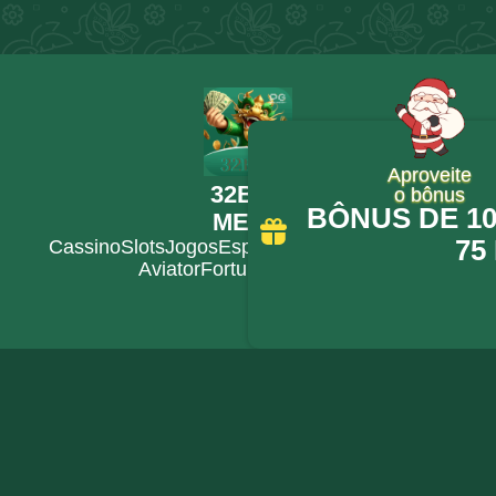
Aproveite
32BET
o bônus
BÔNUS DE 100
MENU
75
Cassino
Slots
Jogos
Esporte
Bônus
Login
Baixar
Aviator
Fortune Tiger
Blog